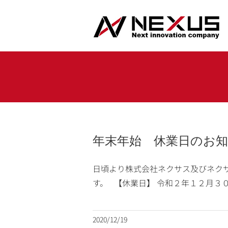
Skip
to
content
年末年始 休業日のお
日頃より株式会社ネクサス及びネク
す。 【休業日】 令和２年１２月３０
2020/12/19