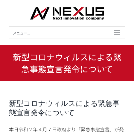
Skip
to
content
メニュー...
新型コロナウィルスによる緊
急事態宣言発令について
新型コロナウィルスによる緊急事
態宣言発令について
本日令和２年４月７日政府より「緊急事態宣言」が発