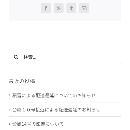
Facebook
X
Tumblr
電
子
メ
ー
ル
検
索
…
最近の投稿
積雪による配送遅延についてのお知らせ
台風１０号接近による配送遅延のお知らせ
台風14号の影響について