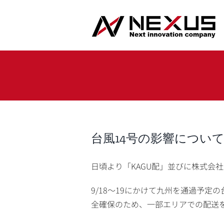
Skip
to
content
台風14号の影響につい
日頃より「KAGU配」並びに株式会
9/18〜19にかけて九州を通過予
全確保のため、一部エリアでの配送