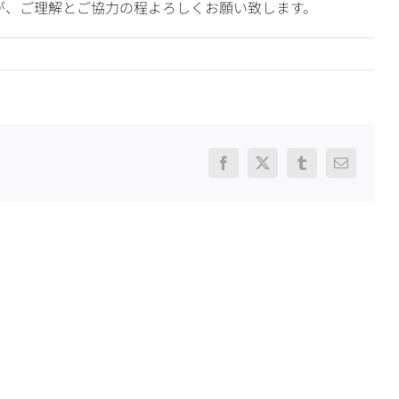
が、ご理解とご協力の程よろしくお願い致します。
Facebook
X
Tumblr
電
子
メ
ー
ル