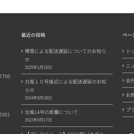
最近の投稿
ペー
積雪による配送遅延についてのお知ら
ト
せ
ニ
2025年1月10日
7700
会
台風１０号接近による配送遅延のお知
らせ
お
2024年8月28日
プ
台風14号の影響について
5301
2022年9月17日
【プレスリリース】KAGU配（カグハ