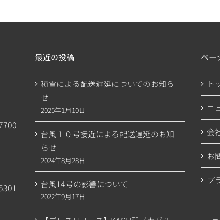
最近の投稿
ペー
積雪による配送遅延についてのお知ら
ト
せ
ニ
2025年1月10日
7700
会
台風１０号接近による配送遅延のお知
らせ
お
2024年8月28日
プ
台風14号の影響について
5301
2022年9月17日
【プレスリリース】KAGU配（カグハ