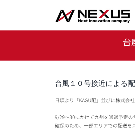
Skip
to
content
台
台風１０号接近による
日頃より「KAGU配」並びに株式会
9/29〜30にかけて九州を通過予定
確保のため、一部エリアでの配送を