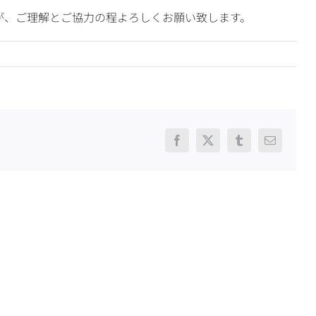
が、ご理解とご協力の程よろしくお願い致します。
Facebook
X
Tumblr
電
子
メ
ー
ル