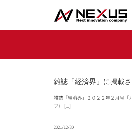
Skip
to
content
雑誌「経済界」に掲載
雑誌「経済界」２０２２年２月号「
ブ） [...]
2021/12/30