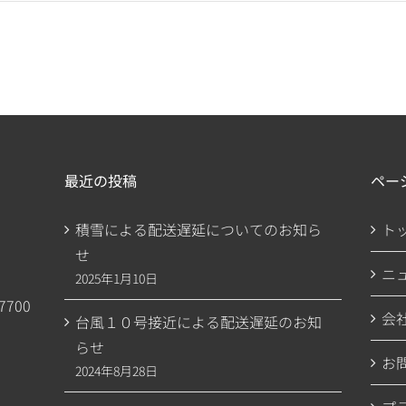
最近の投稿
ペー
積雪による配送遅延についてのお知ら
ト
せ
ニ
2025年1月10日
7700
会
台風１０号接近による配送遅延のお知
らせ
お
2024年8月28日