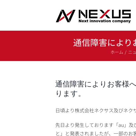
Skip
to
content
通信障害により
ホーム
ニ
通信障害によりお客様
ります。
日頃より株式会社ネクサス及びネク
先日より発生しております「au」及
と」と発表されましたが、一部のお