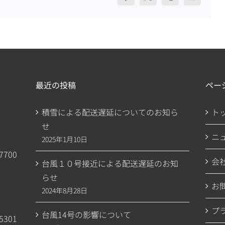
Facebook
X
Tumblr
電
子
メ
ー
ル
最近の投稿
ペー
積雪による配送遅延についてのお知ら
ト
せ
ニ
2025年1月10日
7700
会
台風１０号接近による配送遅延のお知
らせ
お
2024年8月28日
プ
台風14号の影響について
5301